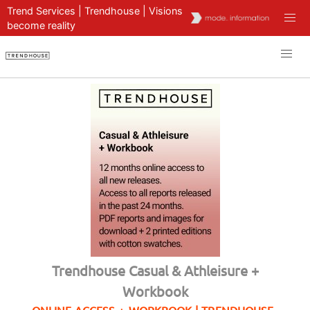
Trend Services | Trendhouse | Visions
become reality
Trendhouse Casual & Athleisure +
Workbook