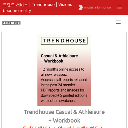
트렌드 서비스 | Trendhouse | Visions
become reality
Trendhouse Casual & Athleisure
+ Workbook