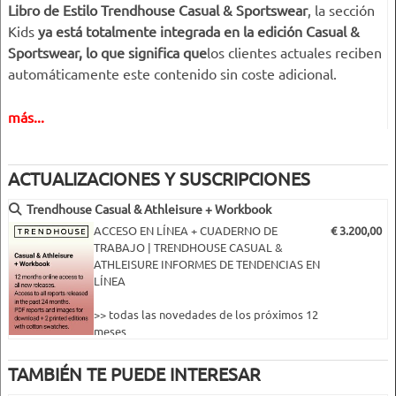
Libro de Estilo Trendhouse Casual & Sportswear
, la sección
Kids
ya está totalmente integrada en la edición Casual &
Sportswear, lo que significa que
los clientes actuales reciben
automáticamente este contenido sin coste adicional.
Para aquellos que prefieran comprar sólo la sección Kids,
más...
también está disponible
como edición independiente
.
ACTUALIZACIONES Y SUSCRIPCIONES
En respuesta al cambio global hacia la comodidad, la
versatilidad y el bienestar, nuestra Previsión de Tendencias
Trendhouse Casual & Athleisure + Workbook
para Niños traduce las tendencias más influyentes de la
ACCESO EN LÍNEA + CUADERNO DE
€ 3.200,00
temporada para adultos y jóvenes en
orientaciones claras y
TRABAJO | TRENDHOUSE CASUAL &
prácticas específicamente adaptadas al grupo de edad de 6 a
ATHLEISURE INFORMES DE TENDENCIAS EN
LÍNEA
12 años
. Cada una de
las cinco direcciones clave de las
tendencias infantiles
ofrece una visión general compacta
>> todas las novedades de los próximos 12
pero completa, diseñada para las realidades de los estilos de
meses
>> incluido el acceso al archivo de los
vida de los niños y las expectativas del mercado actual.
últimos 12 meses
TAMBIÉN TE PUEDE INTERESAR
>> descarga en PDF y o archivos asociados
Dentro de cada historia de tendencias, encontrará: