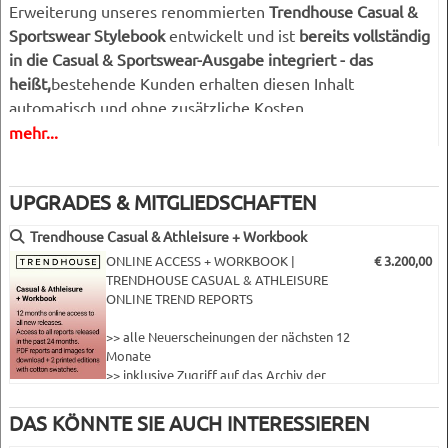
Erweiterung unseres renommierten
Trendhouse Casual &
Sportswear Stylebook
entwickelt und ist
bereits vollständig
in die Casual & Sportswear-Ausgabe integriert - das
heißt,
bestehende Kunden erhalten diesen Inhalt
automatisch und ohne zusätzliche Kosten.
mehr...
Für diejenigen, die es vorziehen, nur den Kinderteil zu
kaufen, ist dieser auch
als eigenständige Ausgabe
erhältlich.
UPGRADES & MITGLIEDSCHAFTEN
Als Antwort auf den globalen Wandel hin zu Komfort,
Trendhouse Casual & Athleisure + Workbook
Vielseitigkeit und Wohlbefinden übersetzt unser Kids Trend
ONLINE ACCESS + WORKBOOK |
€ 3.200,00
Forecast die einflussreichsten Trends der Saison für
TRENDHOUSE CASUAL & ATHLEISURE
Erwachsene und Jugendliche in
klare, umsetzbare
ONLINE TREND REPORTS
Richtungen, die speziell auf die Altersgruppe der 6- bis 12-
>> alle Neuerscheinungen der nächsten 12
Jährigen zugeschnitten sind
. Jeder der
fünf Kids Trend
Monate
Directions
bietet einen kompakten und dennoch
>> inklusive Zugriff auf das Archiv der
letzten 12 Monate
umfassenden Überblick, der auf die Lebenswirklichkeit von
>> Download als PDF und oder zugehörige
Kindern und die heutigen Markterwartungen zugeschnitten
DAS KÖNNTE SIE AUCH INTERESSIEREN
Dateien oder Artwork oder Bildmaterial
ist.