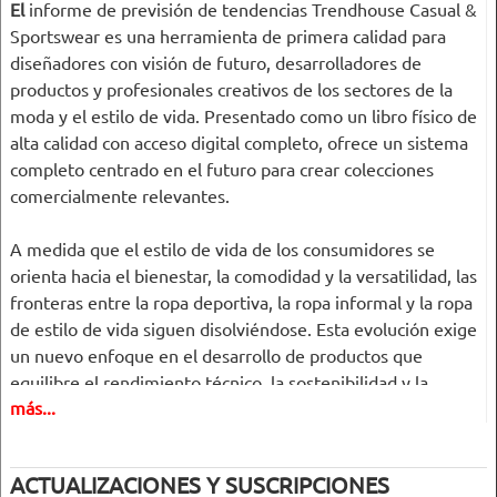
El
informe de previsión de tendencias Trendhouse Casual &
Sportswear es una herramienta de primera calidad para
diseñadores con visión de futuro, desarrolladores de
productos y profesionales creativos de los sectores de la
moda y el estilo de vida. Presentado como un libro físico de
alta calidad con acceso digital completo, ofrece un sistema
completo centrado en el futuro para crear colecciones
comercialmente relevantes.
A medida que el estilo de vida de los consumidores se
orienta hacia el bienestar, la comodidad y la versatilidad, las
fronteras entre la ropa deportiva, la ropa informal y la ropa
de estilo de vida siguen disolviéndose. Esta evolución exige
un nuevo enfoque en el desarrollo de productos que
equilibre el rendimiento técnico, la sostenibilidad y la
más...
innovación estética.
Trendhouse responde con una metodología de previsión
ACTUALIZACIONES Y SUSCRIPCIONES
estructurada e intuitiva que le ayuda a navegar por este