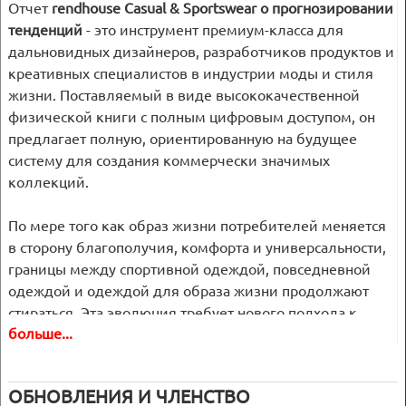
Отчет
rendhouse Casual & Sportswear о прогнозировании
тенденций
- это инструмент премиум-класса для
дальновидных дизайнеров, разработчиков продуктов и
креативных специалистов в индустрии моды и стиля
жизни. Поставляемый в виде высококачественной
физической книги с полным цифровым доступом, он
предлагает полную, ориентированную на будущее
систему для создания коммерчески значимых
коллекций.
По мере того как образ жизни потребителей меняется
в сторону благополучия, комфорта и универсальности,
границы между спортивной одеждой, повседневной
одеждой и одеждой для образа жизни продолжают
стираться. Эта эволюция требует нового подхода к
больше...
разработке продукции - такого, который бы
обеспечивал баланс между техническими
характеристиками, устойчивостью и эстетическими
ОБНОВЛЕНИЯ И ЧЛЕНСТВО
инновациями.