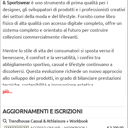
& Sportswear
è uno strumento di prima qualità per i
designer, gli sviluppatori di prodotti e i professionisti creativi
dei settori della moda e del lifestyle. Fornito come libro
fisico di alta qualità con accesso digitale completo, offre un
sistema completo e orientato al futuro per costruire
collezioni commercialmente rilevanti.
Mentre lo stile di vita dei consumatori si sposta verso il
benessere, il comfort e la versatilità, i confini tra
abbigliamento sportivo, casual e lifestyle continuano a
dissolversi. Questa evoluzione richiede un nuovo approccio
allo sviluppo dei prodotti, in grado di bilanciare prestazioni
tecniche, sostenibilità e innovazione estetica.
più...
Trendhouse risponde con una metodologia di previsione
strutturata e intuitiva che vi aiuta a navigare in questo
AGGIORNAMENTI E ISCRIZIONI
mercato in rapida evoluzione con chiarezza e sicurezza.
Trendhouse Casual & Athleisure + Workbook
Cosa rende unico questo rapporto
ACCESSO ONLINE + WORKBOOK |
€ 3.200,00